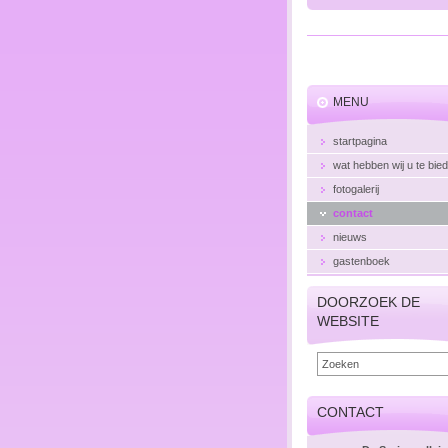
MENU
startpagina
wat hebben wij u te bie
fotogalerij
contact
nieuws
gastenboek
DOORZOEK DE
WEBSITE
CONTACT