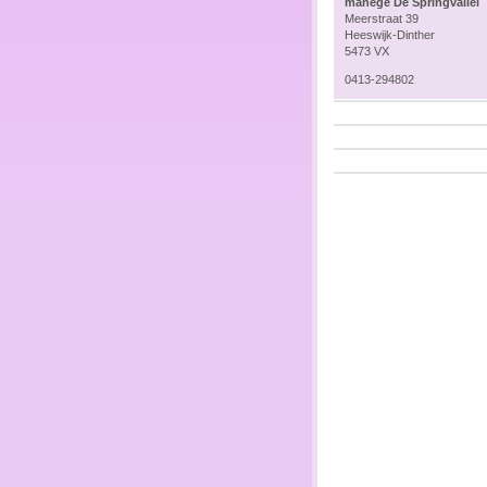
manege De Springvallei
Meerstraat 39
Heeswijk-Dinther
5473 VX
0413-294802