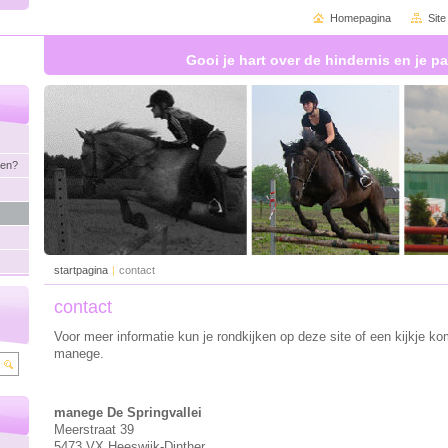
Homepagina
Sit
Gooi je hart over de hindernis en je pa
den?
startpagina
|
contact
contact
Voor meer informatie kun je rondkijken op deze site of een kijkje k
manege.
manege De Springvallei
Meerstraat 39
5473 VX Heeswijk-Dinther