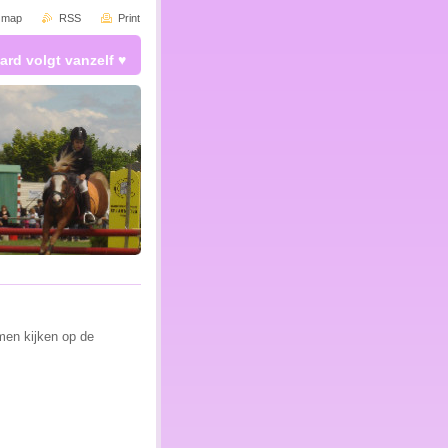
e map
RSS
Print
ard volgt vanzelf ♥
omen kijken op de